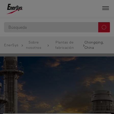
Sobre
Plantas de
Chongqing,
EnerSys
nosotros
fabricación
China