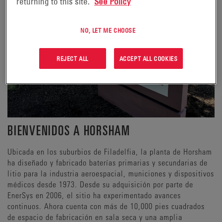
returning to this site.
See Policy
NO, LET ME CHOOSE
REJECT ALL
ACCEPT ALL COOKIES
BIENVENIDOS A HORSHAM
Ubicada en los suburbios de Filadelfia, la planta de Horsham
ha diseñado y fabricado baterías primarias y secundarias de
litio para la industria aeroespacial, municiones y dispositivos
médicos desde 1973. Desde su adquisición por parte de
EnerSys en 2006, el sitio ha experimentado avances
continuos. Ahora cuenta con más de 10,000 pies cuadrados
de espacio de fabricación en sala seca y una amplia