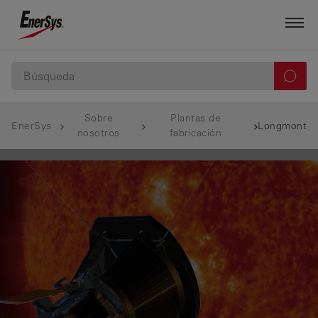
Sobre
Plantas de
EnerSys
Longmont
nosotros
fabricación