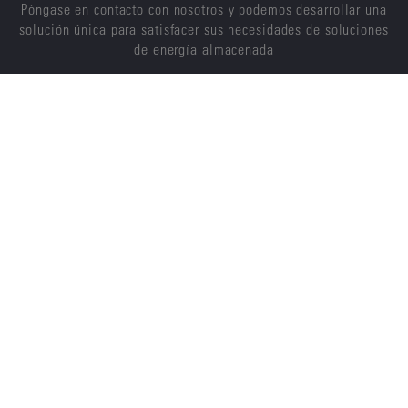
Póngase en contacto con nosotros y podemos desarrollar una
solución única para satisfacer sus necesidades de soluciones
de energía almacenada
CONTÁCTENOS
ENERSYS
ACERCA DE NOSOTROS
CARRERAS
SOSTENIBILIDAD
INVERSORES
NOTICIAS
PROVEEDORES