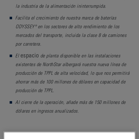
la industria de la alimentación ininterrumpida.
Facilita el crecimiento de nuestra marca de baterías
ODYSSEY® en los sectores de alto rendimiento de los
mercados del
transporte
, incluida la clase 8 de camiones
por carretera.
espacio
El
de planta disponible en las instalaciones
existentes de NorthStar albergará nuestra nueva línea de
producción de TPPL de alta velocidad, lo que nos permitirá
ahorrar más de 100 millones de dólares en capacidad de
producción de TPPL.
Al cierre de la operación, añade más de 150 millones de
dólares en ingresos anualizados.
READING, Pa., 19 de septiembre