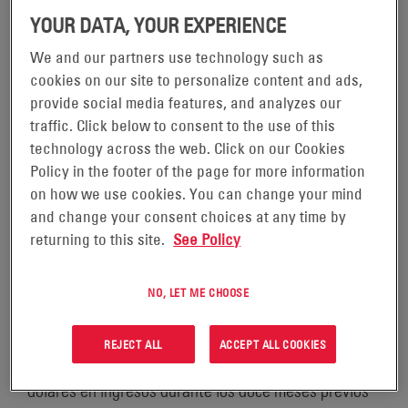
de 2019 (GLOBE NEWSWIRE) -
YOUR DATA, YOUR EXPERIENCE
We and our partners use technology such as
EnerSys (NYSE: ENS), el líder mundial en soluciones
cookies on our site to personalize content and ads,
de energía almacenada para aplicaciones
provide social media features, and analyzes our
industriales, ha anunciado hoy que ha firmado un
traffic. Click below to consent to the use of this
acuerdo para adquirir todas las acciones emitidas y
technology across the web. Click on our Cookies
pendientes de N Holding AB, la empresa matriz de
Policy in the footer of the page for more information
on how we use cookies. You can change your mind
NorthStar, de Altor Fund II.
and change your consent choices at any time by
returning to this site.
See Policy
Con dos plantas de producción en Springfield,
Missouri, NorthStar fabrica y distribuye las baterías
NO, LET ME CHOOSE
más similares en cuanto a diseño y rendimiento a los
productos con tecnología TPPL de EnerSys. Las
REJECT ALL
ACCEPT ALL COOKIES
empresas adquiridas generaron 157 millones de
dólares en ingresos durante los doce meses previos