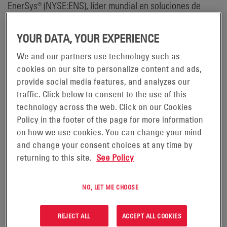
EnerSys® (NYSE:ENS), líder mundial en soluciones de
energía almacenada para aplicaciones industriales y
fabricante de las baterías ODYSSEY®, se asocia con
YOUR DATA, YOUR EXPERIENCE
NAPA AUTO PARTS para ofrecer baterías de alta gama
We and our partners use technology such as
ODYSSEY® de fibra de vidrio absorbente (AGM). Como
cookies on our site to personalize content and ads,
proveedor autorizado, EnerSys® podrá suministrar
provide social media features, and analyzes our
traffic. Click below to consent to the use of this
baterías ODYSSEY® a 57 centros de distribución, 6000
technology across the web. Click on our Cookies
establecimientos NAPA AUTO PARTS y más de 17 000
Policy in the footer of the page for more information
centros NAPA AutoCare y AutoCare Collision en todo el
on how we use cookies. You can change your mind
país.
and change your consent choices at any time by
returning to this site.
See Policy
«Los vehículos modernos de hoy en día, con sus
accesorios integrados y funciones electrónicas
NO, LET ME CHOOSE
adicionales, requieren baterías duales que ofrezcan una
potencia de arranque máxima y tengan la capacidad de
REJECT ALL
ACCEPT ALL COOKIES
realizar ciclos profundos. El diseño exclusivo de nuestras