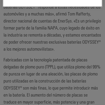
baterías ODYSSEY® responde a estas necesidades de los
automóviles y a muchas más», afirmó Tom Rafferty,
director nacional de cuentas de EnerSys. «Es un privilegio
formar parte de la familia NAPA, cuyo legado de éxito en
la industria se remonta a décadas, y estamos encantados
de poder ofrecer nuestras exclusivas baterías ODYSSEY®
a los mejores automovilistas».
Fabricadas con la tecnología patentada de placas
delgadas de plomo puro (TPPL), que utiliza plomo del 99%
de pureza en lugar de una aleación, las placas de plomo
puro utilizadas en la construcción de las baterías
ODYSSEY® son más finas, lo que permite introducir más
en la batería. El aumento del número de placas se
traduce en mayor superficie, más potencia y una gran