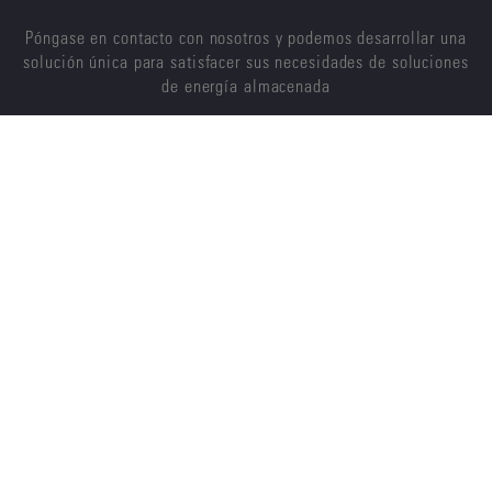
Póngase en contacto con nosotros y podemos desarrollar una
solución única para satisfacer sus necesidades de soluciones
de energía almacenada
CONTÁCTENOS
ENERSYS
ACERCA DE NOSOTROS
CARRERAS
SOSTENIBILIDAD
INVERSORES