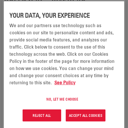
READING, Pensilvania, 11 de junio
YOUR DATA, YOUR EXPERIENCE
de 2019 -
We and our partners use technology such as
cookies on our site to personalize content and ads,
El líder mundial en soluciones de energía almacenada
provide social media features, and analyzes our
para aplicaciones industriales EnerSys (NYSE:ENS) ha
traffic. Click below to consent to the use of this
anunciado hoy que tiene previsto ampliar su capacidad
technology across the web. Click on our Cookies
de placas delgadas de plomo puro (TPPL) en los próximos
Policy in the footer of the page for more information
on how we use cookies. You can change your mind
tres años con una inversión de más de 100 millones de
and change your consent choices at any time by
dólares, junto con un aumento previsto del 15% gracias a
returning to this site.
See Policy
la aplicación continua de los principios de la metodología
Lean. En conjunto, la empresa espera que estos dos
NO, LET ME CHOOSE
esfuerzos aumenten la capacidad de TPPL en más de 500
millones de dólares al año. La empresa también tiene
REJECT ALL
ACCEPT ALL COOKIES
previsto continuar con sus esfuerzos de comercialización