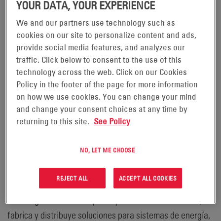
YOUR DATA, YOUR EXPERIENCE
anunciado hoy que su Consejo de Administración declaró
un dividendo trimestral en efectivo de 0,175 USD por
We and our partners use technology such as
cookies on our site to personalize content and ads,
acción ordinaria, pagadero el 25 de septiembre de 2020 a
provide social media features, and analyzes our
los titulares inscritos el 11 de septiembre de 2020.
traffic. Click below to consent to the use of this
technology across the web. Click on our Cookies
Para obtener más información, póngase en contacto
Policy in the footer of the page for more information
con Steve Heir, Vicepresidente de Desarrollo Corporativo
on how we use cookies. You can change your mind
y Relaciones con los Inversores de EnerSys, P.O. Box
and change your consent choices at any time by
14145, Reading, PA 19612-4145, EE. UU. Tel.: 610-236-
returning to this site.
See Policy
4040 o envie un correo electrónico
a
investorsrelations@enersys.com
; sitio
NO, LET ME CHOOSE
web:
www.enersys.com
REJECT ALL
ACCEPT ALL COOKIES
NOTA DEL EDITOR: EnerSys®, líder mundial en soluciones
de energía almacenada para aplicaciones industriales,
fabrica y distribuye soluciones para sistemas de energía,