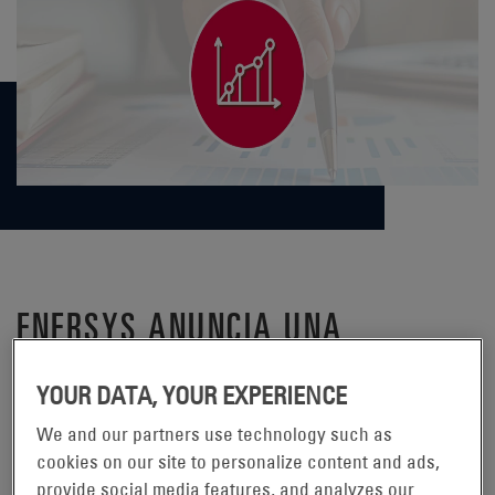
ENERSYS ANUNCIA UNA
TELECONFERENCIA PARA
YOUR DATA, YOUR EXPERIENCE
INFORMAR SOBRE LOS
We and our partners use technology such as
RESULTADOS DEL SEGUNDO
cookies on our site to personalize content and ads,
provide social media features, and analyzes our