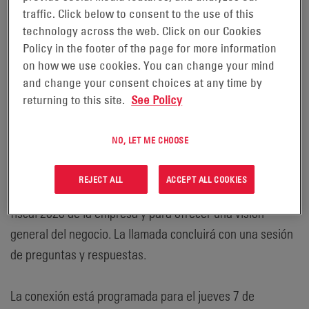
TRIMESTRE DEL AÑO FISCAL
traffic. Click below to consent to the use of this
technology across the web. Click on our Cookies
2020.
Policy in the footer of the page for more information
on how we use cookies. You can change your mind
READING, Pensilvania, 16 de
and change your consent choices at any time by
octubre de 2019 -
returning to this site.
See Policy
El líder mundial en soluciones de energía almacenada
NO, LET ME CHOOSE
para aplicaciones industriales EnerSys (NYSE: ENS)
organizará una teleconferencia para informar sobre los
REJECT ALL
ACCEPT ALL COOKIES
resultados financieros del segundo trimestre del año
fiscal 2020 de la empresa y para ofrecer una visión
general del negocio. La llamada concluirá con una sesión
de preguntas y respuestas.
La conexión está programada para el jueves 7 de