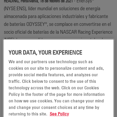
- EnerSys®
READING, Pensilvania, 18 de febrero de 2021
(NYSE:ENS), líder mundial en soluciones de energía
almacenada para aplicaciones industriales y fabricante
de baterías ODYSSEY®, se complace en convertirse en el
socio oficial de baterías de la NASCAR Racing Experience
(NRE), la empresa líder en carreras experimentales de
Norteamérica. Como parte de este acuerdo exclusivo,
YOUR DATA, YOUR EXPERIENCE
NRE alimentará a sus vehículos de carreras con baterías
We and our partners use technology such as
ODYSSEY®, diseñadas con tecnología de placas delgadas
cookies on our site to personalize content and ads,
de plomo puro (TPPL), para ofrecer una energía
provide social media features, and analyzes our
prácticamente sin mantenimiento y de larga duración.
traffic. Click below to consent to the use of this
Además, en uno de los principales circuitos de velocidad
technology across the web. Click on our Cookies
del país, el Charlotte Motor Speedway (Concord, Carolina
Policy in the footer of the page for more information
on how we use cookies. You can change your mind
del Norte), se presentará un automóvil de carreras
and change your consent choices at any time by
publicitando la marca ODYSSEY®, el cual estará
returning to this site.
See Policy