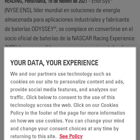
- EnerSys®
READING, Pensilvania, 18 de febrero de 2021
(NYSE:ENS), líder mundial en soluciones de energía
almacenada para aplicaciones industriales y fabricante
de baterías ODYSSEY®, se complace en convertirse en el
socio oficial de baterías de la NASCAR Racing Experience
(NRE), la empresa líder en carreras experimentales de
Norteamérica. Como parte de este acuerdo exclusivo,
YOUR DATA, YOUR EXPERIENCE
NRE alimentará a sus vehículos de carreras con baterías
We and our partners use technology such as
ODYSSEY®, diseñadas con tecnología de placas delgadas
cookies on our site to personalize content and ads,
de plomo puro (TPPL), para ofrecer una energía
provide social media features, and analyzes our
prácticamente sin mantenimiento y de larga duración.
traffic. Click below to consent to the use of this
Además, en uno de los principales circuitos de velocidad
technology across the web. Click on our Cookies
del país, el Charlotte Motor Speedway (Concord, Carolina
Policy in the footer of the page for more information
on how we use cookies. You can change your mind
del Norte), se presentará un automóvil de carreras
and change your consent choices at any time by
publicitando la marca ODYSSEY®, el cual estará
returning to this site.
See Policy