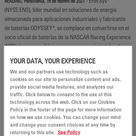
- EnerSys®
READING, Pensilvania, 18 de febrero de 2021
(NYSE:ENS), líder mundial en soluciones de energía
almacenada para aplicaciones industriales y fabricante
de baterías ODYSSEY®, se complace en convertirse en el
socio oficial de baterías de la NASCAR Racing Experience
(NRE), la empresa líder en carreras experimentales de
Norteamérica. Como parte de este acuerdo exclusivo,
YOUR DATA, YOUR EXPERIENCE
NRE alimentará a sus vehículos de carreras con baterías
We and our partners use technology such as
ODYSSEY®, diseñadas con tecnología de placas delgadas
cookies on our site to personalize content and ads,
de plomo puro (TPPL), para ofrecer una energía
provide social media features, and analyzes our
prácticamente sin mantenimiento y de larga duración.
traffic. Click below to consent to the use of this
Además, en uno de los principales circuitos de velocidad
technology across the web. Click on our Cookies
del país, el Charlotte Motor Speedway (Concord, Carolina
Policy in the footer of the page for more information
on how we use cookies. You can change your mind
del Norte), se presentará un automóvil de carreras
and change your consent choices at any time by
publicitando la marca ODYSSEY®, el cual estará
returning to this site.
See Policy