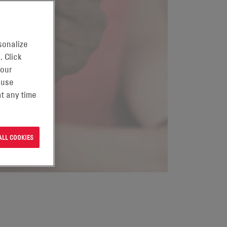
sonalize
. Click
 our
 use
t any time
ALL COOKIES