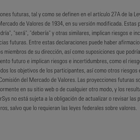
es futuras, tal y como se definen en el artículo 27A de la Le
l Mercado de Valores de 1934, en su versión modificada. Estas 
odría", "será", "debería" y otras similares, implican riesgos e
as futuras. Entre estas declaraciones puede haber afirmacione
os miembros de su dirección, así como suposiciones que podría
iento futuro e implican riesgos e incertidumbres, como el rie
odos los objetivos de los participantes, así como otros riesgos
Comisión del Mercado de Valores. Las proyecciones futuras sol
riormente en su sitio web o de cualquier otro modo, y los resu
Sys no está sujeta a la obligación de actualizar o revisar las 
os, salvo que lo requieran las leyes federales sobre valores.