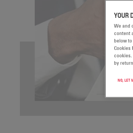
YOUR 
We and o
content a
below to
Cookies 
cookies.
by return
NO, LET