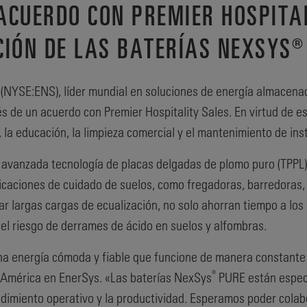
ACUERDO CON PREMIER HOSPITA
CIÓN DE LAS BATERÍAS NEXSYS®
®
(NYSE:ENS), líder mundial en soluciones de energía almacenad
s de un acuerdo con Premier Hospitality Sales. En virtud de e
, la educación, la limpieza comercial y el mantenimiento de in
 avanzada tecnología de placas delgadas de plomo puro (TPPL)
caciones de cuidado de suelos, como fregadoras, barredoras, 
izar largas cargas de ecualización, no solo ahorran tiempo a lo
el riesgo de derrames de ácido en suelos y alfombras.
una energía cómoda y fiable que funcione de manera constante
®
 América en EnerSys. «Las baterías NexSys
PURE están espec
endimiento operativo y la productividad. Esperamos poder colab