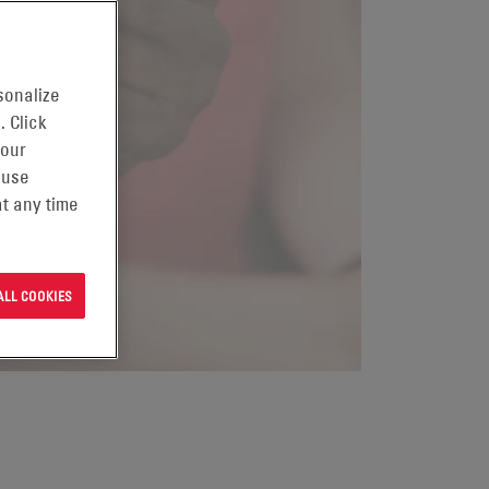
sonalize
. Click
 our
 use
t any time
ALL COOKIES