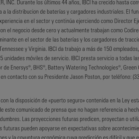
C. Durante los últimos 44 años, IBCI ha crecido hasta conve
 la distribucion de baterías y cargadores industriales. El fun
periencia en el sector y continúa ejerciendo como Director Eje
ron el negocio desde cero y actualmente trabajan como Codire
minante en el sector de las baterías y los cargadores de tracc
, Tennessee y Virginia. IBCI da trabajo a más de 150 empleados
5 unidades móviles de servicio. IBCI presta servicio a todas l
uidor de Enersys®, BHS®, Battery Watering Technologies®, Gree
en contacto con su Presidente Jason Poston, por teléfono: (33
 con la disposición de «puerto seguro» contenida en la Ley es
 de este comunicado de prensa que no hagan referencia a hec
tidumbres. Las proyecciones futuras predicen, proyectan o util
es futuras pueden apoyarse en expectativas sobre acontecimien
nes y la coyuntura económica cuya predicción es difícil y que