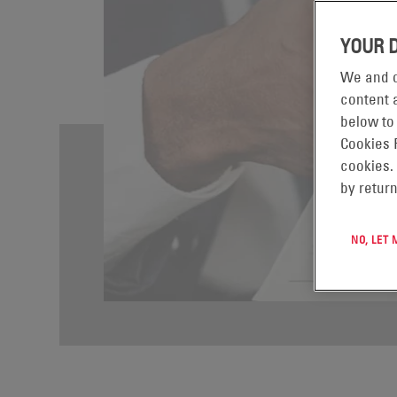
YOUR 
We and o
content a
below to
Cookies 
cookies.
by return
NO, LET