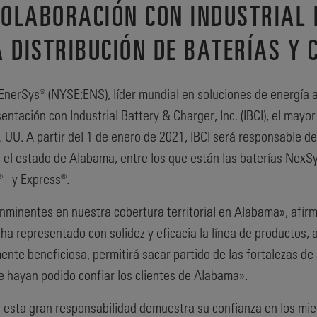
OLABORACIÓN CON INDUSTRIAL 
A DISTRIBUCIÓN DE BATERÍAS Y
EnerSys® (NYSE:ENS), líder mundial en soluciones de energía 
tación con Industrial Battery & Charger, Inc. (IBCI), el mayo
. UU. A partir del 1 de enero de 2021, IBCI será responsable d
 el estado de Alabama, entre los que están las baterías Nex
+ y Express®.
minentes en nuestra cobertura territorial en Alabama», afirm
I ha representado con solidez y eficacia la línea de productos,
ente beneficiosa, permitirá sacar partido de las fortalezas d
ue hayan podido confiar los clientes de Alabama».
r esta gran responsabilidad demuestra su confianza en los mi