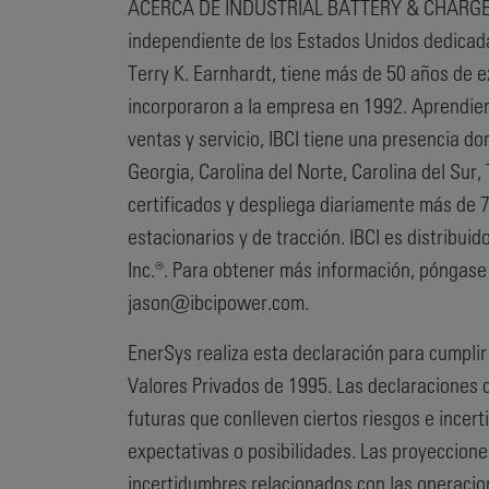
ACERCA DE INDUSTRIAL BATTERY & CHARGER, IN
independiente de los Estados Unidos dedicada a
Terry K. Earnhardt, tiene más de 50 años de ex
incorporaron a la empresa en 1992. Aprendie
ventas y servicio, IBCI tiene una presencia do
Georgia, Carolina del Norte, Carolina del Sur
certificados y despliega diariamente más de 7
estacionarios y de tracción. IBCI es distrib
Inc.®. Para obtener más información, póngase 
jason@ibcipower.com.
EnerSys realiza esta declaración para cumplir
Valores Privados de 1995. Las declaraciones
futuras que conlleven ciertos riesgos e incer
expectativas o posibilidades. Las proyeccion
incertidumbres relacionados con las operacio