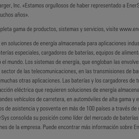
harger, Inc. «Estamos orgullosos de haber representado a Ene
muchos años».
pleta gama de productos, sistemas y servicios, visite www.en
 soluciones de energía almacenada para aplicaciones industri
aterías especiales, cargadores de baterías, equipos de alimen
 el mundo. Los sistemas de energía, que engloban las envolvent
sector de las telecomunicaciones, en las transmisiones de ban
muchas otras aplicaciones. Las baterías y los cargadores de tra
racción eléctrica que requieren soluciones de energía almacena
randes vehículos de carretera, en automóviles de alta gama y 
os de asistencia y posventa en más de 100 países a través de
rSys consolida su posición como líder del mercado de batería
siones de la empresa. Puede encontrar más información sobre