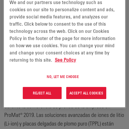
DELGADAS DE PLOMO PURO
We and our partners use technology such as
cookies on our site to personalize content and ads,
(TPPL) EN PROMAT® 2019
provide social media features, and analyzes our
traffic. Click below to consent to the use of this
READING, Pensilvania, 8 de abril
technology across the web. Click on our Cookies
Policy in the footer of the page for more information
de 2019 -
on how we use cookies. You can change your mind
and change your consent choices at any time by
EnerSys (NYSE:ENS), líder mundial en soluciones de
returning to this site.
See Policy
energía almacenada para aplicaciones industriales,
presentó formalmente sus nuevas baterías NexSys® iON
NO, LET ME CHOOSE
y NexSys® PURE, dos soluciones de alimentación
revolucionarias, inteligentes y flexibles. Los nuevos
REJECT ALL
ACCEPT ALL COOKIES
productos se presentaron oficialmente esta mañana
durante la conferencia de prensa de la empresa en
ProMat® 2019. Las soluciones avanzadas de iones de litio
(Li-ion) y placas delgadas de plomo puro (TPPL) están