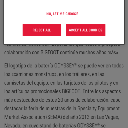
Dave McMullen, Director Sénior de Marketing,
Transporte y Especialidades de EnerSys. «Nuestra
NO, LET ME CHOOSE
relación de veinte años con BIGFOOT valida la fiabilidad,
el valor y el rendimiento de las baterías ODYSSEY®,
REJECT ALL
ACCEPT ALL COOKIES
incluso en entornos tan extremos como las carreras de
«camiones monstruo». Esperamos que nuestra próspera
colaboración con BIGFOOT continúe muchos años más».
El logotipo de la batería ODYSSEY® se puede ver en todos
los «camiones monstruo», en los tráileres, en las
camisetas del equipo, en las tarjetas de los pilotos y en
los artículos promocionales BIGFOOT. Entre los aspectos
más destacados de estos 20 años de colaboración, cabe
destacar la feria de muestras de la Specialty Equipment
Market Association (SEMA) del año 2012 en Las Vegas,
Nevada, en cuyo stand de baterías ODYSSEY® se