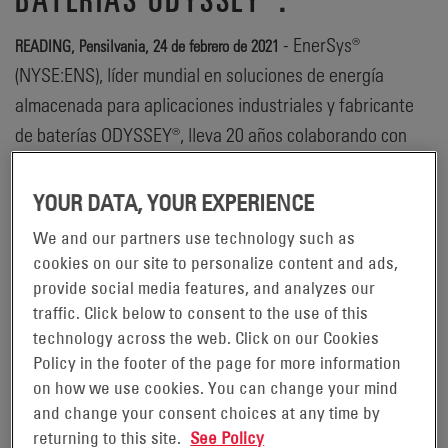
- EnerSys®
READING, Pensilvania, 24 de febrero de 2021
(NYSE:ENS), líder mundial en soluciones de energía
almacenada para aplicaciones industriales y fabricante
de baterías ODYSSEY®, lleva 20 años colaborando con
BIGFOOT 4x4 Inc. En virtud de esta exclusiva
esponsorización, las baterías ODYSSEY® se instalan en
YOUR DATA, YOUR EXPERIENCE
todos los vehículos que participan en el programa de
We and our partners use technology such as
exhibición y carreras BIGFOOT® Monster Truck, es decir,
cookies on our site to personalize content and ads,
toda la flota de «camiones monstruo», tráileres y
provide social media features, and analyzes our
vehículos de exhibición de la compañia.
traffic. Click below to consent to the use of this
technology across the web. Click on our Cookies
«Este año, la batería ODYSSEY® celebra su 25
Policy in the footer of the page for more information
aniversario, pero también celebra el hito impresionante
on how we use cookies. You can change your mind
and change your consent choices at any time by
de haber colaborado 20 años con BIGFOOT 4x4,», afirmó
returning to this site.
See Policy