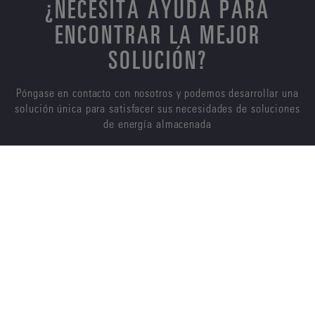
¿NECESITA AYUDA PARA
ENCONTRAR LA MEJOR
SOLUCIÓN?
Póngase en contacto con nosotros y podemos desarrollar una
solución única para satisfacer sus necesidades de soluciones
de energía almacenada
CONTÁCTENOS
ENERSYS