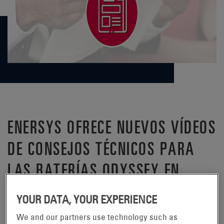
ENERSYS OFRECE NUEVOS VÍDEOS
DE CONSEJOS TÉCNICOS PARA
LAS BATERÍAS ODYSSEY EN
YOUTUBE.
YOUR DATA, YOUR EXPERIENCE
READING, Pensilvania, 24 de mayo
We and our partners use technology such as