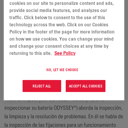
de 2018 -
cookies on our site to personalize content and ads,
provide social media features, and analyzes our
EnerSys® (NYSE:ENS), líder mundial en soluciones de
traffic. Click below to consent to the use of this
technology across the web. Click on our Cookies
energía almacenada para aplicaciones industriales y
Policy in the footer of the page for more information
fabricante de las baterías ODYSSEY®, ha subido tres
on how we use cookies. You can change your mind
nuevos vídeos de consejos técnicos a su canal de
and change your consent choices at any time by
baterías ODYSSEY® en YouTube. En los vídeos se explica
returning to this site.
See Policy
cómo inspeccionar, comprobar y cargar las baterías
ODYSSEY® para vehículos pesados de transporte.
NO, LET ME CHOOSE
Inspeccionar la batería es esencial para asegurarse de
REJECT ALL
ACCEPT ALL COOKIES
está en buenas condiciones de funcionamiento. El vídeo
«How to inspect your ODYSSEY® battery» (Cómo
inspeccionar su batería ODYSSEY®) aborda la inspección,
la limpieza y la resolución de problemas. En él se habla de
la inspección de las fijaciones para un funcionamiento