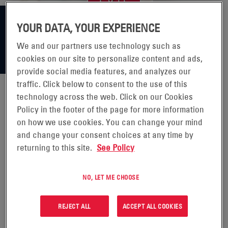
YOUR DATA, YOUR EXPERIENCE
We and our partners use technology such as
cookies on our site to personalize content and ads,
provide social media features, and analyzes our
traffic. Click below to consent to the use of this
technology across the web. Click on our Cookies
Policy in the footer of the page for more information
ENERSYS PUBLICA LOS
on how we use cookies. You can change your mind
RESULTADOS DEL PRIMER
and change your consent choices at any time by
returning to this site.
See Policy
TRIMESTRE FISCAL DE 2020.
NO, LET ME CHOOSE
READING, Pensilvania, 7 de
agosto de 2019 (GLOBE
REJECT ALL
ACCEPT ALL COOKIES
NEWSWIRE) -