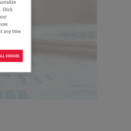
sonalize
. Click
 our
 use
t any time
ALL COOKIES