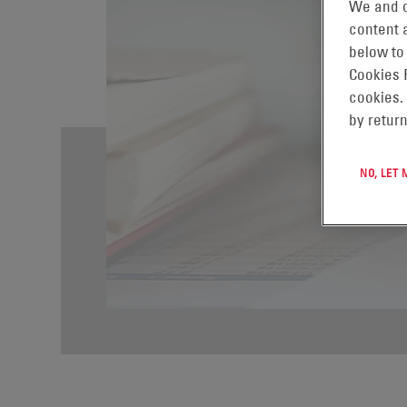
We and o
content a
below to
Cookies 
cookies.
by return
NO, LET