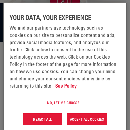
YOUR DATA, YOUR EXPERIENCE
We and our partners use technology such as
cookies on our site to personalize content and ads,
provide social media features, and analyzes our
traffic. Click below to consent to the use of this
technology across the web. Click on our Cookies
ENERSYS INFORMA ACERCA DE
Policy in the footer of the page for more information
on how we use cookies. You can change your mind
LOS RESULTADOS DEL SEGUNDO
and change your consent choices at any time by
returning to this site.
See Policy
TRIMESTRE DEL AÑO FISCAL
2020
NO, LET ME CHOOSE
READING, Pensilvania, 6 de
REJECT ALL
ACCEPT ALL COOKIES
noviembre de 2019 (GLOBE