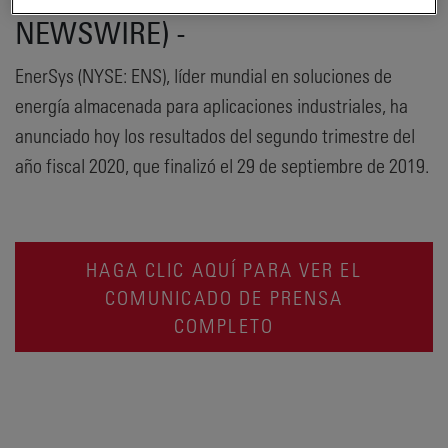
NEWSWIRE) -
EnerSys (NYSE: ENS), líder mundial en soluciones de
energía almacenada para aplicaciones industriales, ha
anunciado hoy los resultados del segundo trimestre del
año fiscal 2020, que finalizó el 29 de septiembre de 2019.
HAGA CLIC AQUÍ PARA VER EL
COMUNICADO DE PRENSA
COMPLETO