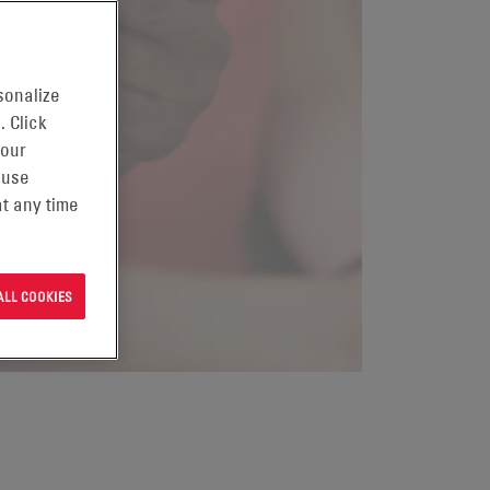
sonalize
. Click
 our
 use
t any time
ALL COOKIES