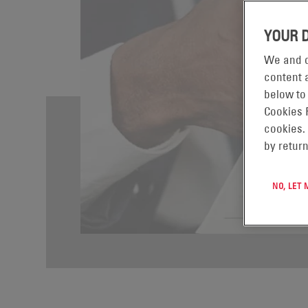
YOUR 
We and o
content a
below to
Cookies 
cookies.
by return
NO, LET