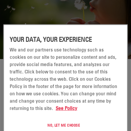
GESTIÓN AMBIENTAL, DE SALUD Y
SEGURIDAD
YOUR DATA, YOUR EXPERIENCE
We and our partners use technology such as
cookies on our site to personalize content and ads,
provide social media features, and analyzes our
traffic. Click below to consent to the use of this
Nuestra responsabilidad fundamental como empleador es
technology across the web. Click on our Cookies
proporcionar un lugar de trabajo limpio, seguro y saludable
Policy in the footer of the page for more information
para todos nuestros empleados. Nuestro compromiso y
on how we use cookies. You can change your mind
esfuerzos se explican con más detalle en nuestra política de
and change your consent choices at any time by
seguridad y salud. También abordamos los desafíos
returning to this site.
See Policy
ambientales, incluidas las iniciativas para promover el uso
eficiente de los recursos y la administración ambiental, así
como el apoyo al desarrollo y la difusión de nuevas
NO, LET ME CHOOSE
tecnologías y servicios que permitan el uso y el acceso a la