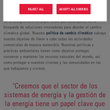
energía limpia.
REJECT ALL
ACCEPT ALL COOKIES
Creemos que el sector de los sistemas de energía y la gestión
de la energía tiene un papel clave que desempeñar en la
búsqueda de soluciones innovadoras para abordar el cambio
climático global. Nuestra
política de cambio climático
subraya
nuestro objetivo de llevar a cabo todas las actividades
comerciales de manera sostenible. Nuestras políticas y
prácticas ambientales tienen como objetivo proteger,
conservar y mantener los recursos naturales del mundo, así
como proteger a nuestros clientes y las comunidades en las
que trabajamos y vivimos.
"Creemos que el sector de los
sistemas de energía y la gestión de
la energía tiene un papel clave que