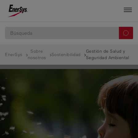
Sobre
Gestión de Salud y
EnerSys
Sostenibilidad
nosotros
Seguridad Ambiental