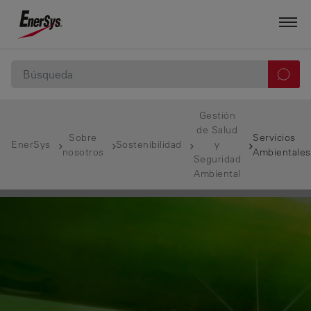
Gestión
de Salud
Sobre
Servicios
EnerSys
Sostenibilidad
y
nosotros
Ambientales
Seguridad
Ambiental