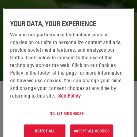
YOUR DATA, YOUR EXPERIENCE
We and our partners use technology such as
cookies on our site to personalize content and ads,
provide social media features, and analyzes our
SERVICIOS AMBIENTALES
traffic. Click below to consent to the use of this
technology across the web. Click on our Cookies
Policy in the footer of the page for more information
on how we use cookies. You can change your mind
and change your consent choices at any time by
returning to this site.
See Policy
Hay muchas responsabilidades que vienen con ser el
fabricante líder de baterías industriales. En EnerSys
®
, estamos
orgullosos de hacer nuestra parte al proporcionar el personal
NO, LET ME CHOOSE
capacitado, las instalaciones y la documentación para manejar
el reciclaje adecuadamente en todo el mundo.
REJECT ALL
ACCEPT ALL COOKIES