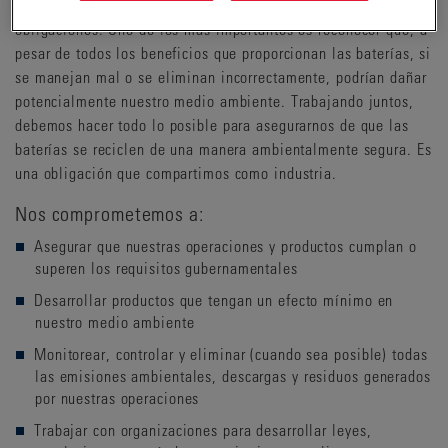
Los usuarios finales de baterías también deben aceptar ciertas
obligaciones. Uno de los más importantes es reconocer que, a
pesar de todos los beneficios que proporcionan las baterías, si
se manejan mal o se eliminan incorrectamente, podrían dañar
potencialmente nuestro medio ambiente. Trabajando juntos,
debemos hacer todo lo posible para asegurarnos de que las
baterías se reciclen de una manera ambientalmente segura. Es
una obligación que compartimos como industria.
Nos comprometemos a:
Asegurar que nuestras operaciones y productos cumplan o
superen los requisitos gubernamentales
Desarrollar productos que tengan un efecto mínimo en
nuestro medio ambiente
Monitorear, controlar y eliminar (cuando sea posible) todas
las emisiones ambientales, descargas y residuos generados
por nuestras operaciones
Trabajar con organizaciones para desarrollar leyes,