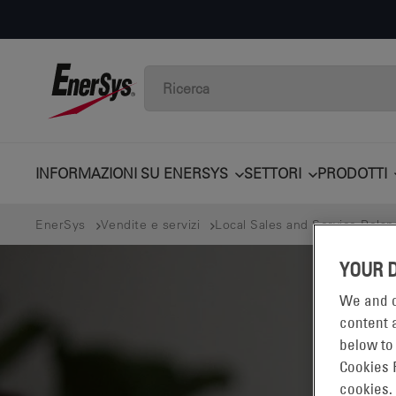
INFORMAZIONI SU ENERSYS
SETTORI
PRODOTTI
EnerSys
Vendite e servizi
Local Sales and Service Polan
YOUR 
We and o
content a
below to
Cookies 
cookies.