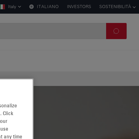
Italy
ITALIANO
INVESTORS
SOSTENIBILITÀ
sonalize
. Click
 our
 use
t any time