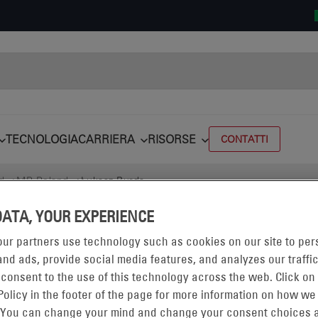
TECNOLOGIA
CARRIERA
RISORSE
CONTATTI
d
MP Poland
Łukasz Burda
DATA, YOUR EXPERIENCE
ur partners use technology such as cookies on our site to per
nd ads, provide social media features, and analyzes our traffic
 consent to the use of this technology across the web. Click on
Policy in the footer of the page for more information on how we
 You can change your mind and change your consent choices a