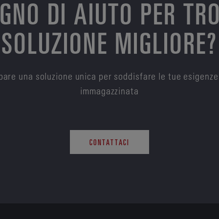
OGNO DI AIUTO PER TR
SOLUZIONE MIGLIORE?
are una soluzione unica per soddisfare le tue esigenze
immagazzinata
CONTATTACI