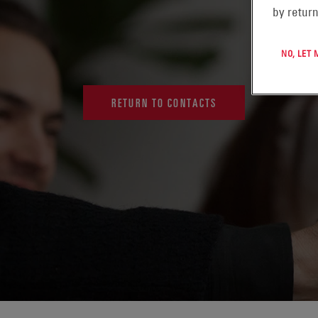
by return
NO, LET
RETURN TO CONTACTS