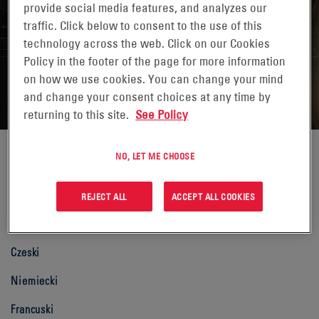
provide social media features, and analyzes our
traffic. Click below to consent to the use of this
technology across the web. Click on our Cookies
Policy in the footer of the page for more information
POLITYKA JAKOŚCI ENERSYS
on how we use cookies. You can change your mind
and change your consent choices at any time by
returning to this site.
See Policy
NO, LET ME CHOOSE
Angielski
Chiński
REJECT ALL
ACCEPT ALL COOKIES
Japoński
Czeski
Niemiecki
Francuski