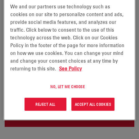
We and our partners use technology such as
cookies on our site to personalize content and ads,
provide social media features, and analyzes our
AKUMULATORY GENESIS® EP
traffic. Click below to consent to the use of this
technology across the web. Click on our Cookies
®
Wysokiej jakości akumulatory Genesis
EP są
Policy in the footer of the page for more information
wykonane w technologii cienkich płyt z czystego
on how we use cookies. You can change your mind
ołowiu (TPPL), co zapewnia większą moc na mniejszej
and change your consent choices at any time by
returning to this site.
See Policy
powierzchni. Akumulatory Genesis EP są odpowiednie
do szerokiego zakresu wymagających fizycznie
NO, LET ME CHOOSE
zastosowań i są bezpieczne dla środowisk ludzkich,
takich jak biura czy szpitale.
REJECT ALL
ACCEPT ALL COOKIES
ZŁÓŻ ZAPYTANIE OFERTOWE