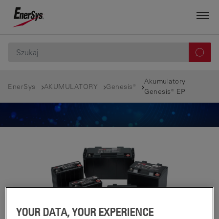
Akumulatory
EnerSys
AKUMULATORY
Genesis®
Genesis® EP
YOUR DATA, YOUR EXPERIENCE