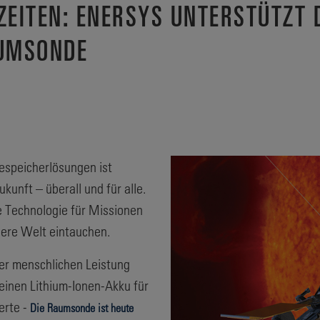
 ZEITEN: ENERSYS UNTERSTÜTZT
AUMSONDE
espeicherlösungen ist
kunft – überall und für alle.
e Technologie für Missionen
ndere Welt eintauchen.
der menschlichen Leistung
 einen Lithium-Ionen-Akku für
erte -
Die Raumsonde ist heute