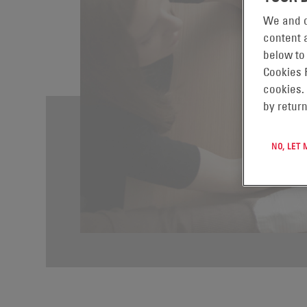
We and o
content a
below to
Cookies 
cookies.
by return
NO, LET