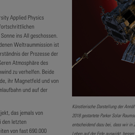
ity Applied Physics
ortschrittlichen
 Sonne ins All geschossen.
denen Weltraummission ist
rständnis der Prozesse der
ußeren Atmosphäre des
wind zu verhelfen. Beide
e, ihr Magnetfeld und von
laufbahn und auf der
Künstlerische Darstellung der Annä
jekt, das jemals von
2018 gestartete Parker Solar Raumso
 den letzten
entscheidend dazu bei, dass wir in 
ten von fast 690.000
Leben auf der Erde auswirkt, besse