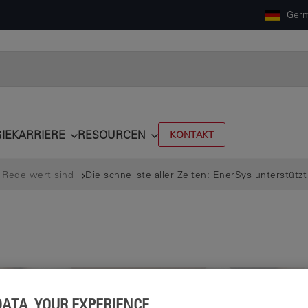
Ger
IE
KARRIERE
RESOURCEN
KONTAKT
r Rede wert sind
Die schnellste aller Zeiten: EnerSys unterstüt
DATA, YOUR EXPERIENCE