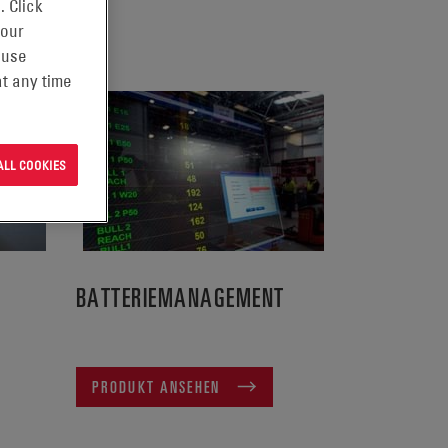
. Click
 our
 use
t any time
ALL COOKIES
BATTERIEMANAGEMENT
PRODUKT ANSEHEN