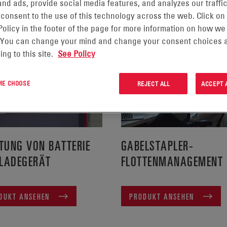
nd ads, provide social media features, and analyzes our traffic
 VON 11 PRODUKTEN WERDEN ANGEZEIGT IN:
 consent to the use of this technology across the web. Click on
Policy in the footer of the page for more information on how we
 You can change your mind and change your consent choices a
ing to this site.
See Policy
 ME CHOOSE
REJECT ALL
ACCEPT 
UNG VON BATTERIE
GABELSTAPLER-
LADEGERÄT
FLOTTENMANAGEMENT
DUKT ANSEHEN
PRODUKT ANSEHEN