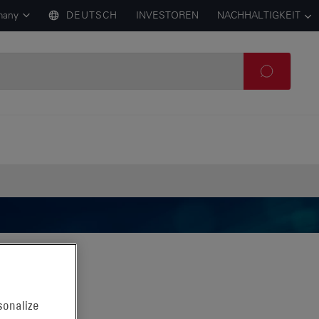
many
DEUTSCH
INVESTOREN
NACHHALTIGKEIT
sonalize