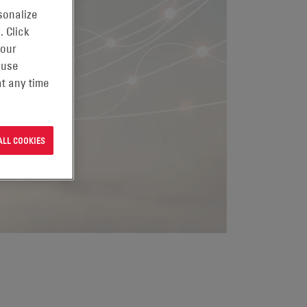
sonalize
. Click
 our
 use
t any time
ALL COOKIES