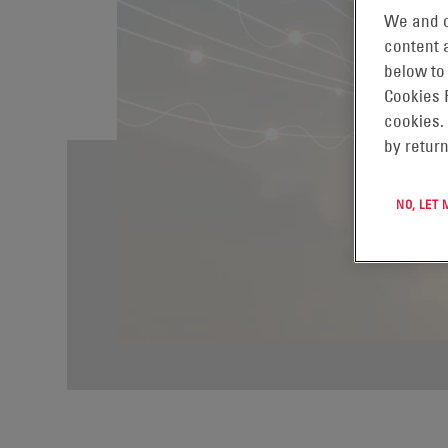
We and o
content a
below to
Cookies 
cookies.
by return
NO, LET