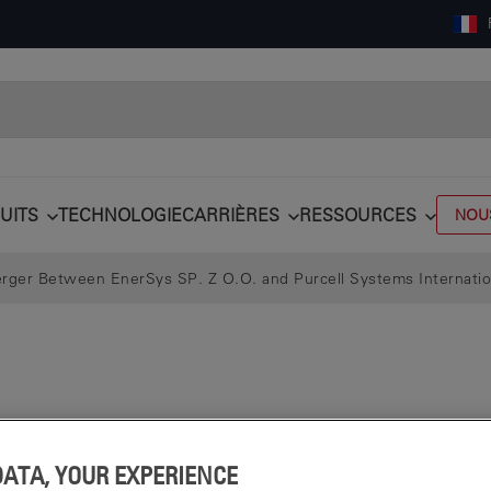
UITS
TECHNOLOGIE
CARRIÈRES
RESSOURCES
NOU
rger Between EnerSys SP. Z O.O. and Purcell Systems Internatio
DATA, YOUR EXPERIENCE