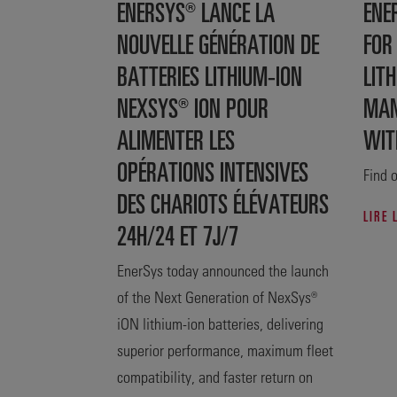
ENERSYS® LANCE LA
ENE
NOUVELLE GÉNÉRATION DE
FOR
BATTERIES LITHIUM-ION
LITH
NEXSYS® ION POUR
MAN
ALIMENTER LES
WIT
OPÉRATIONS INTENSIVES
Find o
DES CHARIOTS ÉLÉVATEURS
LIRE 
24H/24 ET 7J/7
EnerSys today announced the launch
of the Next Generation of NexSys®
iON lithium-ion batteries, delivering
superior performance, maximum fleet
compatibility, and faster return on