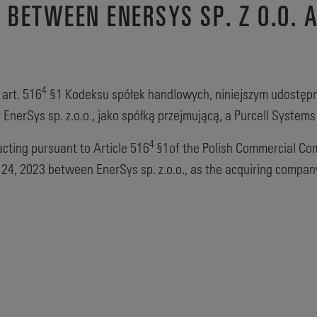
BETWEEN ENERSYS SP. Z O.O. 
4
 art. 516
§1 Kodeksu spółek handlowych, niniejszym udostępn
EnerSys sp. z.o.o., jako spółką przejmującą, a Purcell System
4
cting pursuant to Article 516
§1of the Polish Commercial Co
24, 2023 between EnerSys sp. z.o.o., as the acquiring company