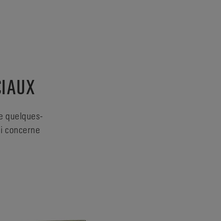
CIAUX
ue quelques-
ui concerne