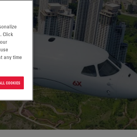
sonalize
. Click
 our
 use
t any time
ALL COOKIES