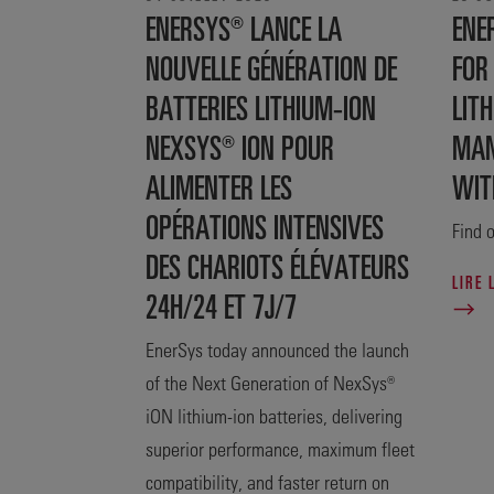
ENERSYS® LANCE LA
ENE
NOUVELLE GÉNÉRATION DE
FOR
BATTERIES LITHIUM-ION
LITH
NEXSYS® ION POUR
MAN
ALIMENTER LES
WIT
OPÉRATIONS INTENSIVES
Find o
DES CHARIOTS ÉLÉVATEURS
LIRE 
24H/24 ET 7J/7
EnerSys today announced the launch
of the Next Generation of NexSys®
iON lithium-ion batteries, delivering
superior performance, maximum fleet
compatibility, and faster return on