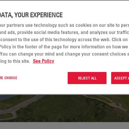
ents en quelques
DATA, YOUR EXPERIENCE
solutions d’EnerSys®
ur partners use technology such as cookies on our site to per
nd ads, provide social media features, and analyzes our traffic
ns le monde entier
 consent to the use of this technology across the web. Click on
ies d’EnerSys sont
Policy in the footer of the page for more information on how we
ces des autorités
 You can change your mind and change your consent choices a
ing to this site.
See Policy
d’équipements
 que leur fiabilité
 ME CHOOSE
REJECT ALL
ACCEPT 
sent une puissance