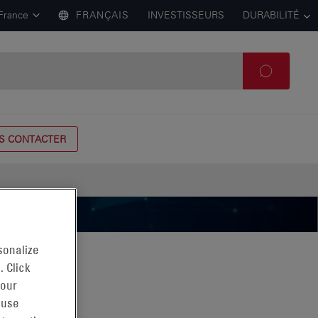
France
FRANÇAIS
INVESTISSEURS
DURABILITÉ
S CONTACTER
sonalize
. Click
 our
 use