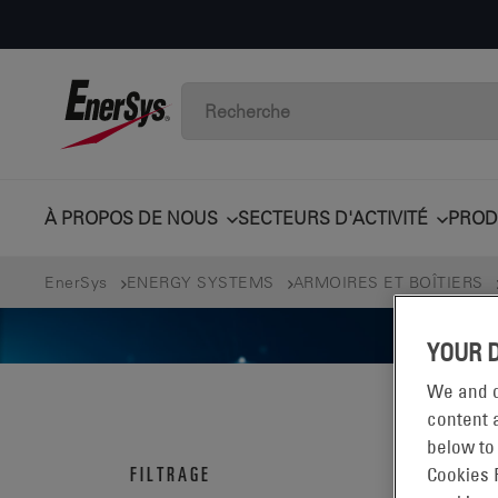
À PROPOS DE NOUS
SECTEURS D'ACTIVITÉ
PROD
EnerSys
ENERGY SYSTEMS
ARMOIRES ET BOÎTIERS
YOUR 
We and o
content a
below to
ST
FILTRAGE
Cookies 