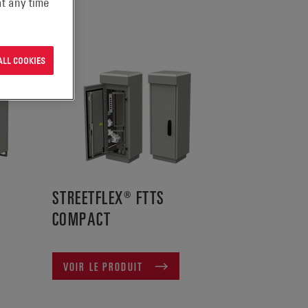
t any time
ALL COOKIES
STREETFLEX® FTTS
COMPACT
VOIR LE PRODUIT