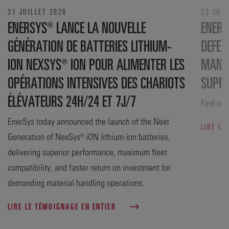
31 JUILLET 2026
23 JUIL
ENERSYS® LANCE LA NOUVELLE
ENERS
GÉNÉRATION DE BATTERIES LITHIUM-
DEFEN
ION NEXSYS® ION POUR ALIMENTER LES
MANUF
OPÉRATIONS INTENSIVES DES CHARIOTS
SUPP
ÉLÉVATEURS 24H/24 ET 7J/7
Find out
EnerSys today announced the launch of the Next
LIRE LE
Generation of NexSys® iON lithium-ion batteries,
delivering superior performance, maximum fleet
compatibility, and faster return on investment for
demanding material handling operations.
LIRE LE TÉMOIGNAGE EN ENTIER