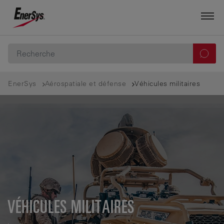
EnerSys
Aérospatiale et défense
Véhicules militaires
VÉHICULES MILITAIRES