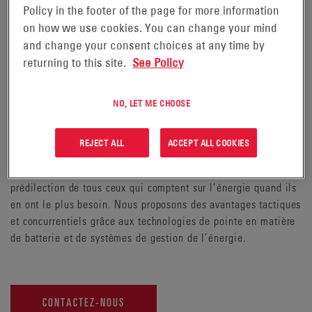
prêtes à répondre aux exigences du terrain. Qu’il s’agisse
Policy in the footer of the page for more information
d’une plate-forme de combat, d’un système d’assistance
on how we use cookies. You can change your mind
logistique, d’un véhicule d’assaut amphibie, d’un système de
and change your consent choices at any time by
communication ou d’un générateur durci, notre technologie
returning to this site.
See Policy
TPPL (Thin Plate Pure Lead, plaques fines en plomb pur)
fournit la puissance et les performances à point nommé. Avec
leurs caractéristiques, comme une puissance de démarrage
NO, LET ME CHOOSE
exceptionnellement élevée, le fonctionnement sans entretien,
une grande durée, de bonnes performances en cyclage avec
REJECT ALL
ACCEPT ALL COOKIES
décharge profonde, une grande résistance aux vibrations et
une excellente fiabilité, nos batteries sont le choix de
prédilection de tous ceux qui comptent sur l’énergie quand ils
en ont le plus besoin. Nous proposons des avantages tactiques
et concurrentiels grâce aux technologies de pointe en matière
de batterie et de systèmes de gestion de l’énergie.
CONTACTEZ-NOUS