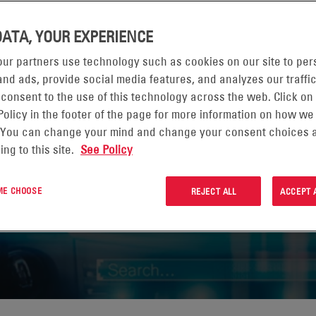
G
DATA, YOUR EXPERIENCE
ur partners use technology such as cookies on our site to per
nd ads, provide social media features, and analyzes our traffic
uvent se trouver dans un site centralisé, co
 consent to the use of this technology across the web. Click on
’un client, le réseau d’accès radio (ou RAN) d
Policy in the footer of the page for more information on how we
ême. La fonction d’edge computing peut être
 You can change your mind and change your consent choices a
ing to this site.
See Policy
 48 VDC, un onduleur ou une ASI avec des batt
 ME CHOOSE
REJECT ALL
ACCEPT 