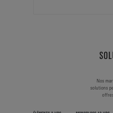
SOL
Nos marq
solutions p
offre