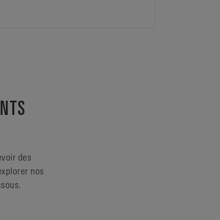
ENTS
evoir des
explorer nos
ssous.