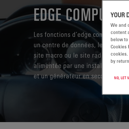
EDGE COMPUTIN
YOUR 
We and o
content a
Les fonctions d’edge computing pe
below to
un centre de données, les locaux d
Cookies 
site macro ou le site radio lui-m
cookies.
by return
alimentée par une installation de
et un générateur en secours.
NO, LET