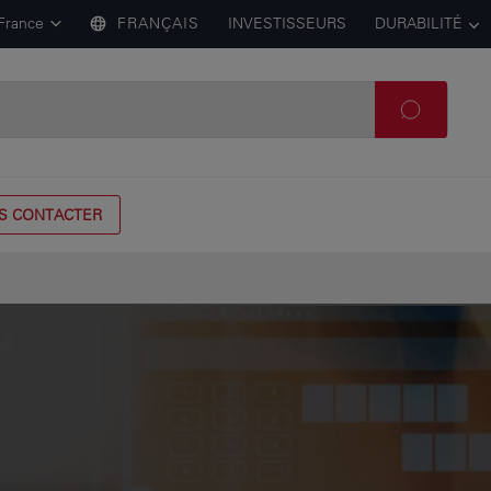
France
FRANÇAIS
INVESTISSEURS
DURABILITÉ
S CONTACTER