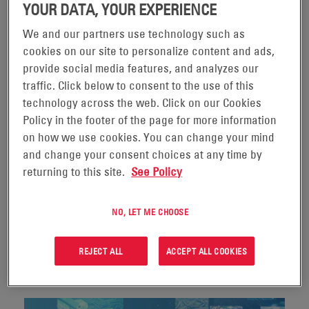
YOUR DATA, YOUR EXPERIENCE
La demande croissante de bande passante due à la 5G et au
We and our partners use technology such as
déploiement de petites stations de base transforme le réseau
cookies on our site to personalize content and ads,
de communication. EnerSys® est la seule entreprise qui
provide social media features, and analyzes our
s’intéresse à l’ensemble de l’écosystème d’alimentation. Elle
traffic. Click below to consent to the use of this
utilise des systèmes d’alimentation et de stockage de
technology across the web. Click on our Cookies
l’énergie pour créer des solutions destinées à alimenter le
Policy in the footer of the page for more information
réseau moderne, à réduire les coûts de l’énergie et de la
on how we use cookies. You can change your mind
main-d’œuvre, tout en conservant sa fiabilité sur laquelle
and change your consent choices at any time by
nous comptons.
returning to this site.
See Policy
NO, LET ME CHOOSE
CONTACTEZ-NOUS
REJECT ALL
ACCEPT ALL COOKIES