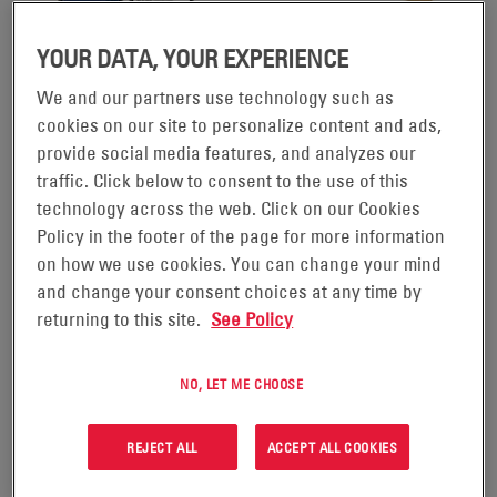
YOUR DATA, YOUR EXPERIENCE
We and our partners use technology such as
cookies on our site to personalize content and ads,
ACE®
ENERSYS DATACELL II®
provide social media features, and analyzes our
traffic. Click below to consent to the use of this
technology across the web. Click on our Cookies
VOIR LE PRODUIT
VOIR LE PRODUIT
Policy in the footer of the page for more information
on how we use cookies. You can change your mind
and change your consent choices at any time by
returning to this site.
See Policy
NO, LET ME CHOOSE
REJECT ALL
ACCEPT ALL COOKIES
ENERSYS TABLEAU DE BORD DE
DISPOSITIF DE SURVEILLANCE DE
BATTERIE INTELLIGENT TRUCK
BATTERIE ENERSYS IQ MINI™