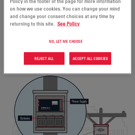
alimentation fiable n’a jamais été aussi importante pour le
Policy in the footer of the page for more information
bon fonctionnement du réseau.
on how we use cookies. You can change your mind
and change your consent choices at any time by
Ce besoin d’une alimentation fiable a créé un vaste réseau
returning to this site.
See Policy
électrique pour le réseau de backhaul haut débit qui ouvre de
nouvelles perspectives pour les petites stations de base, le
Wi-Fi, l’IoT, la sécurité et la surveillance pour les fournisseurs
NO, LET ME CHOOSE
de haut débit. La nécessité de disposer d’une alimentation
robuste, fiable et intelligente va continuer à augmenter au fur
REJECT ALL
ACCEPT ALL COOKIES
et à mesure que l’importance du réseau HFC augmente.