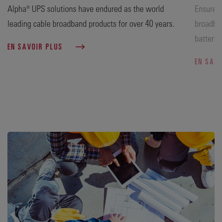
Alpha® UPS solutions have endured as the world
Ensure o
leading cable broadband products for over 40 years.
broadban
batterie
EN SAVOIR PLUS
EN SAV