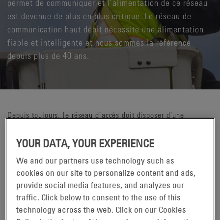
permet de communiquer et l’alimentation de ce réseau
est devenue de plus en plus critique. Le réseau de
communication haut débit nécessite une alimentation
fiable et intelligente et nous sommes la référence
depuis plus de 40 ans.
Depuis toujours, le réseau d’accès doit disposer d’une
alimentation fiable pour fonctionner, à commencer par les
nœuds actifs du réseau hybride fibre coaxial (HFC) dont
YOUR DATA, YOUR EXPERIENCE
l’objectif consistait initialement à étendre la portée des
We and our partners use technology such as
communications radio. Les nœuds optiques analogiques ont
cookies on our site to personalize content and ads,
ensuite connecté le réseau radio au backbone à fibres
provide social media features, and analyzes our
optiques. Aujourd’hui, les nœuds DAA (Digital Access
traffic. Click below to consent to the use of this
Architecture) associent le transport optique, les points radio et
même l’edge computing dans un seul appareil. Une
technology across the web. Click on our Cookies