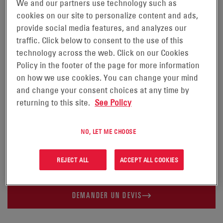
We and our partners use technology such as
cookies on our site to personalize content and ads,
GENESIS® TD
provide social media features, and analyzes our
traffic. Click below to consent to the use of this
technology across the web. Click on our Cookies
Les batteries VRLA (Valve Regulated Lead Acid,
Policy in the footer of the page for more information
®
batteries au plomb régulées par soupape) Genesis
on how we use cookies. You can change your mind
TD avec bornes frontales ont été conçues pour offrir
and change your consent choices at any time by
des solutions compétitives destinées aux marchés
returning to this site.
See Policy
mondiaux des télécommunications et des
technologies de l’information ainsi que pour être
NO, LET ME CHOOSE
installées dans des armoires extérieures ou des racks
REJECT ALL
ACCEPT ALL COOKIES
standard du secteur des télécommunications.
DEMANDER UN DEVIS