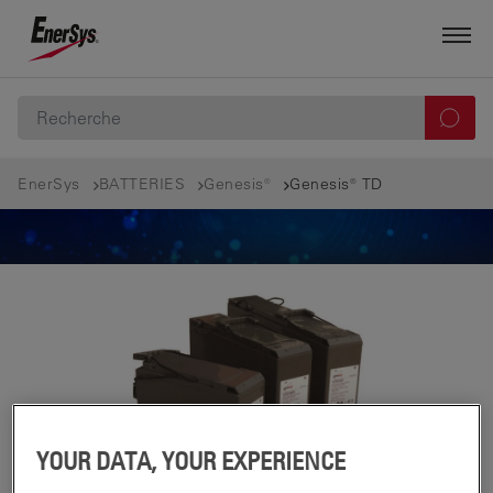
EnerSys
BATTERIES
Genesis®
Genesis® TD
YOUR DATA, YOUR EXPERIENCE