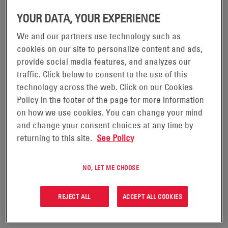
YOUR DATA, YOUR EXPERIENCE
We and our partners use technology such as
cookies on our site to personalize content and ads,
provide social media features, and analyzes our
SITEFLEX® LCC
SITEFLEX® IPB
traffic. Click below to consent to the use of this
technology across the web. Click on our Cookies
VOIR LE PRODUIT
VOIR LE PRODUIT
Policy in the footer of the page for more information
on how we use cookies. You can change your mind
and change your consent choices at any time by
returning to this site.
See Policy
NO, LET ME CHOOSE
REJECT ALL
ACCEPT ALL COOKIES
SITEFLEX® SECURE SPBS
SITEFLEX® SECURE DPBS