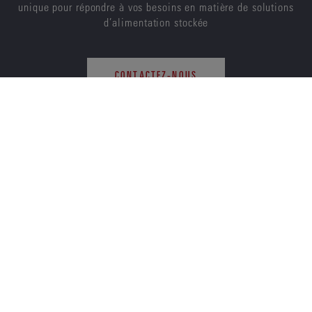
unique pour répondre à vos besoins en matière de solutions
d’alimentation stockée
CONTACTEZ-NOUS
ENERSYS
À PROPOS DE NOUS
CARRIÈRES
DURABILITÉ
INVESTISSEURS
NOUVELLES
FOURNISSEURS
CERTIFICATIONS ISO
FICHES DE DONNÉES DE