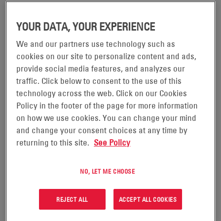
30 juillet 2019 -
YOUR DATA, YOUR EXPERIENCE
EnerSys (NYSE : ENS), leader mondial des solutions de
stockage d’énergie pour les applications industrielles, a
We and our partners use technology such as
cookies on our site to personalize content and ads,
récemment annoncé une restructuration de sa gamme de
provide social media features, and analyzes our
chargeurs Motive Power. L’offre de chargeurs de
traffic. Click below to consent to the use of this
batteries est désormais organisée en fonction des
technology across the web. Click on our Cookies
performances et des profils de charge, ce qui permet au
Policy in the footer of the page for more information
consommateur d’identifier plus facilement le programme
on how we use cookies. You can change your mind
and change your consent choices at any time by
de charge requis pour répondre aux exigences de
returning to this site.
See Policy
puissance de sa batterie. Chaque chargeur offre des
caractéristiques uniques afin de garantir la fourniture
NO, LET ME CHOOSE
constante de performances exceptionnelles pour une
variété de produits chimiques, de tailles de batterie et de
REJECT ALL
ACCEPT ALL COOKIES
profils de charge requis.