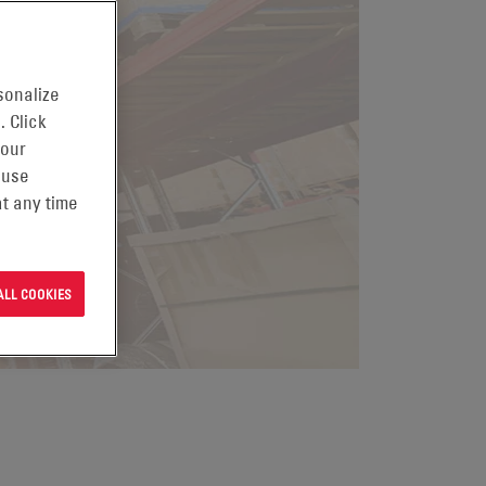
sonalize
. Click
 our
 use
t any time
ALL COOKIES