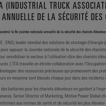
TA (INDUSTRIAL TRUCK ASSOCIAT
 ANNUELLE DE LA SÉCURITÉ DES
 soutenir la 8e journée nationale annuelle de la sécurité des chariots élévateur
 : ENS), leader mondial des solutions de stockage d’énergie pou
A) pour appuyer la Journée nationale de la sécurité des chario
ur sensibiliser le secteur à l'utilisation sûre des chariots él
ures. L’ITA travaille en étroite collaboration avec l’Occupati
 développer des ressources précieuses qui promeuvent des prat
leurs en moyenne sont blessés chaque jour dans des incidents n
des batteries pour les chariots élévateurs en gardant à l’espr
nasse, Senior Director of Marketing, Motive Power Global chez
onformes aux normes de santé et de sécurité les plus élevées p