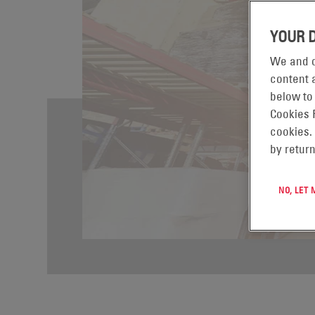
YOUR 
We and o
content a
below to
Cookies 
cookies.
by return
NO, LET