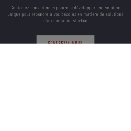
Contactez-nous et nous pourrons développer une solution
unique pour répondre à vos besoins en matière de solutions
d’alimentation stockée
CONTACTEZ-NOUS
ENERSYS
À PROPOS DE NOUS
CARRIÈRES
DURABILITÉ
INVESTISSEURS
NOUVELLES
FOURNISSEURS