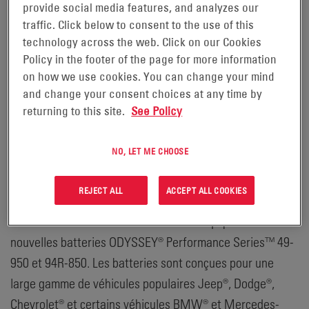
provide social media features, and analyzes our
traffic. Click below to consent to the use of this
READING, Pennsylvanie, le 18
technology across the web. Click on our Cookies
septembre 2018 –
Policy in the footer of the page for more information
on how we use cookies. You can change your mind
EnerSys® (NYSE : ENS), fabricant des batteries
and change your consent choices at any time by
ODYSSEY®, présentera son offre élargie de batteries
returning to this site.
See Policy
ODYSSEY® au salon SEMA (Specialty Equipment Market
Association) 2018 au stand n° 24875. Le salon SEMA
NO, LET ME CHOOSE
aura lieu du 30 octobre au 2 novembre au Las Vegas
Convention Center à Las Vegas (Nevada).
REJECT ALL
ACCEPT ALL COOKIES
Le stand de batteries ODYSSEY® sera équipé des
nouvelles batteries ODYSSEY® Performance Series™ 49-
950 et 94R-850. Les batteries sont conçues pour une
large gamme de véhicules populaires Jeep®, Dodge®,
Chevrolet® et certains véhicules BMW® et Mercedes-