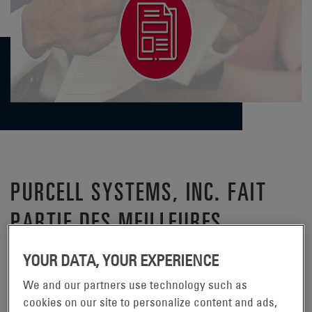
PURCELL SYSTEMS, INC. FAIT
PARTIE DES MEILLEURES
ENTREPRISES OÙ IL FAIT BON
YOUR DATA, YOUR EXPERIENCE
TRAVAILLER DANS LE NORD-
We and our partners use technology such as
OUEST DES ÉTATS-UNIS EN 2018
cookies on our site to personalize content and ads,