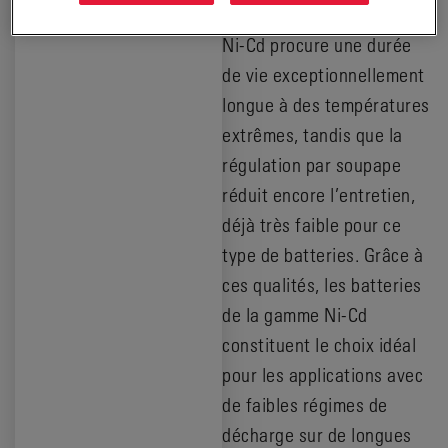
entretien. La technologie
Ni-Cd procure une durée
de vie exceptionnellement
longue à des températures
extrêmes, tandis que la
régulation par soupape
réduit encore l’entretien,
déjà très faible pour ce
type de batteries. Grâce à
ces qualités, les batteries
de la gamme Ni-Cd
constituent le choix idéal
pour les applications avec
de faibles régimes de
décharge sur de longues