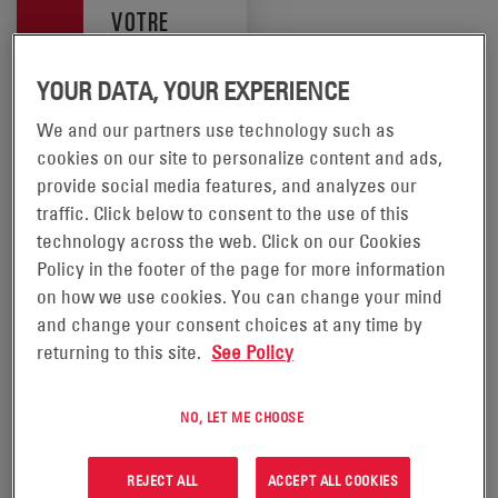
VOTRE
RÉGION
BATTERIES
YOUR DATA, YOUR EXPERIENCE
Ce produit est
disponible
POWERSAFE®
We and our partners use technology such as
dans les
cookies on our site to personalize content and ads,
régions
VGL
provide social media features, and analyzes our
suivantes :
traffic. Click below to consent to the use of this
Amérique
technology across the web. Click on our Cookies
Grâce aux plaques
du Nord et
Policy in the footer of the page for more information
ajourées associées à la
Amérique
on how we use cookies. You can change your mind
centrale
technologie nickel-
and change your consent choices at any time by
Amérique
cadmium (Ni-Cd) avec
returning to this site.
See Policy
du Sud
régulation par soupape, les
batteries PowerSafe® VGL
NO, LET ME CHOOSE
font partie des meilleures
batteries à faible
REJECT ALL
ACCEPT ALL COOKIES