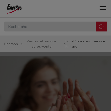
Ventes et service
Local Sales and Service
EnerSys
après-vente
Finland