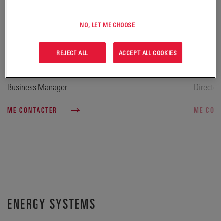
NO, LET ME CHOOSE
REJECT ALL
ACCEPT ALL COOKIES
MARKO SALMINEN
JYRKI
Business Manager
Directeu
ME CONTACTER
ME CON
ENERGY SYSTEMS