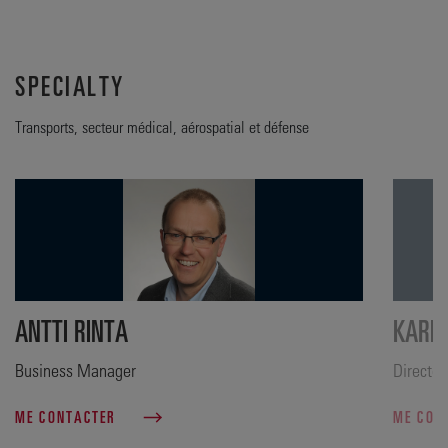
SPECIALTY
Transports, secteur médical, aérospatial et défense
ANTTI RINTA
KARI 
Business Manager
Directeu
ME CONTACTER
ME CON