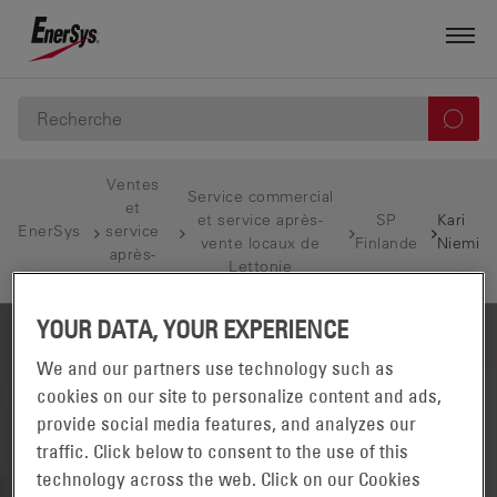
Ventes
Service commercial
et
et service après-
SP
Kari
EnerSys
service
vente locaux de
Finlande
Niemi
après-
Lettonie
vente
YOUR DATA, YOUR EXPERIENCE
We and our partners use technology such as
cookies on our site to personalize content and ads,
provide social media features, and analyzes our
traffic. Click below to consent to the use of this
technology across the web. Click on our Cookies