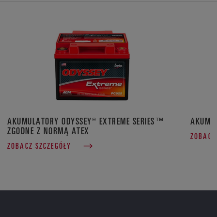
AKUMULATORY ODYSSEY® EXTREME SERIES™
AKUMUL
ZGODNE Z NORMĄ ATEX
ZOBACZ
ZOBACZ SZCZEGÓŁY