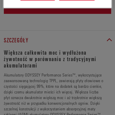
ZŁÓŻ ZAPYTANIE OFERTOWE
SZCZEGÓŁY
Większa całkowita moc i wydłużona
żywotność w porównaniu z tradycyjnymi
akumulatorami
Akumulatory ODYSSEY Performance Series™, wykorzystujące
zaawansowaną technologię TPPL, zawierają płyty ołowiowe o
czystości sięgającej 99%, które na dodatek są bardzo cienkie,
dzięki czemu akumulator mieści ich więcej. Większa liczba
płyt oznacza dwukrotnie większą moc i aż trzykrotnie większą
żywotność niż w przypadku konwencjonalnych ogniw. Dzięki
szczelnej konstrukcji z wykorzystaniem absorpcyjnej maty
szklanej (AGM) akumulatory ODYSSEY Performance Series™