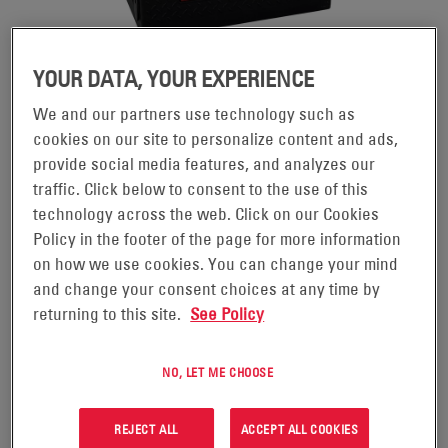
YOUR DATA, YOUR EXPERIENCE
AKUMULATORY ODYSSEY®
We and our partners use technology such as
PERFORMANCE
cookies on our site to personalize content and ads,
provide social media features, and analyzes our
traffic. Click below to consent to the use of this
Akumulatory ODYSSEY® Performance Series™
technology across the web. Click on our Cookies
zaprojektowano z myślą o obsłudze coraz większej
Policy in the footer of the page for more information
liczby odbiorników w nowoczesnych autach.
on how we use cookies. You can change your mind
Zapewniają niezawodność akumulatorów ODYSSEY
and change your consent choices at any time by
returning to this site.
See Policy
Extreme Series™, jednak bez wysokiego prądu
rozruchowego w niskich temperaturach (CCA) ani
NO, LET ME CHOOSE
dużej pojemności rezerwowej, które w wielu
zastosowaniach mogą nie być wymagane.
REJECT ALL
ACCEPT ALL COOKIES