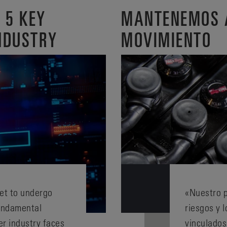
 5 KEY
MANTENEMOS A
NDUSTRY
MOVIMIENTO
set to undergo
«Nuestro p
fundamental
riesgos y 
er industry faces
vinculados