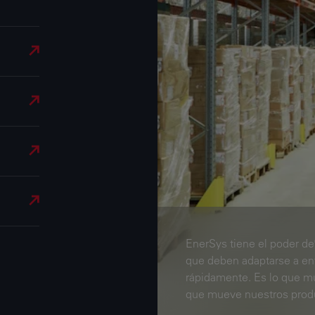
EnerSys tiene el poder de
que deben adaptarse a e
rápidamente. Es lo que m
que mueve nuestros produ