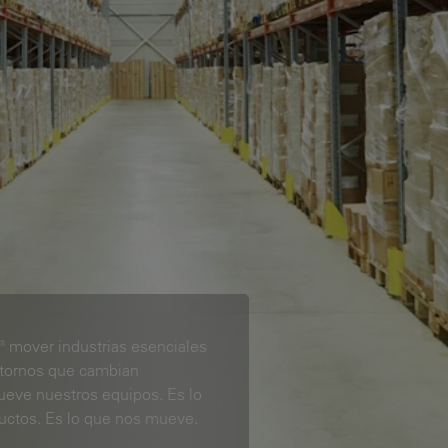
® mover industrias esenciales
ntornos que cambian
ueve nuestros equipos. Es lo
ctos. Es lo que nos mueve.