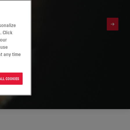
sonalize
. Click
 our
 use
t any time
ALL COOKIES