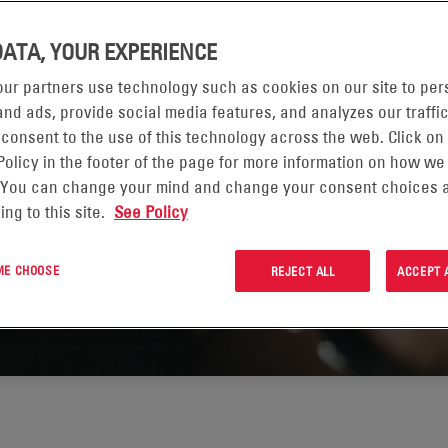
icas de energía y operaciones
 eléctricos. A medida que
DATA, YOUR EXPERIENCE
ticas, el aumento de la
tructuras, la electrificación y los
ur partners use technology such as cookies on our site to per
o la forma en que las
nd ads, provide social media features, and analyzes our traffic
nergía: cómo almacenarla,
 consent to the use of this technology across the web. Click on
Policy in the footer of the page for more information on how we
ner en funcionamiento las
 You can change your mind and change your consent choices a
ing to this site.
See Policy
 ME CHOOSE
REJECT ALL
ACCEPT 