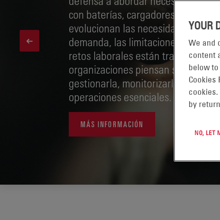
defensa a abordar necesidades crít
con baterías, cargadores y equipos
YOUR 
evolucionan las necesidades energé
demanda, las limitaciones de infraes
We and o
retos laborales están transformand
content a
organizaciones piensan sobre la e
below to
Cookies 
gestionarla, monitorizarla y mante
cookies.
operaciones esenciales.
by return
MÁS INFORMACIÓN
NO, LET