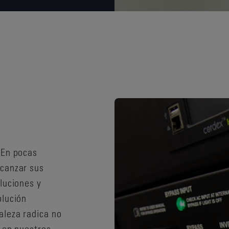
 En pocas
lcanzar sus
luciones y
olución
aleza radica no
n en nuestros