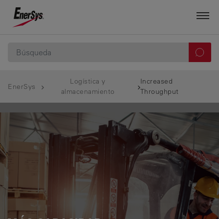
Logística y
Increased
EnerSys
almacenamiento
Throughput