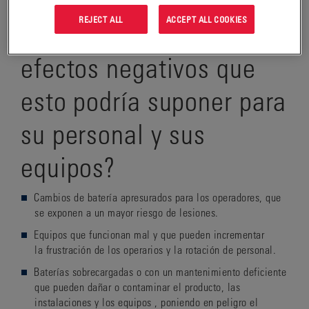
REJECT ALL
ACCEPT ALL COOKIES
¿Ha pensado en los
efectos negativos que
esto podría suponer para
su personal y sus
equipos?
Cambios de batería apresurados para los operadores, que
se exponen a un mayor
riesgo de lesiones
.
Equipos que funcionan mal y que pueden incrementar
la
frustración
de los operarios y la
rotación de personal
.
Baterías sobrecargadas o con un mantenimiento deficiente
que pueden
dañar
o
contaminar el producto, las
instalaciones
y
los equipos
,
poniendo en peligro el