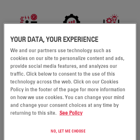
YOUR DATA, YOUR EXPERIENCE
We and our partners use technology such as
cookies on our site to personalize content and ads,
provide social media features, and analyzes our
Sabemos que es clave maximizar la productividad y la
traffic. Click below to consent to the use of this
eficiencia de los operarios, haciendo el mejor uso del
technology across the web. Click on our Cookies
espacio de su instalación. También entendemos que
Policy in the footer of the page for more information
quiere realizar inversiones inteligentes que hagan rendir
on how we use cookies. You can change your mind
su dinero al máximo. Sin embargo, la mayoría de los
and change your consent choices at any time by
responsables de instalaciones, flotas y operaciones
returning to this site.
See Policy
simplemente ignoran el problema o se empeñan en
adquirir más equipos sin dar un paso atrás para mirar con
perspectiva.
NO, LET ME CHOOSE