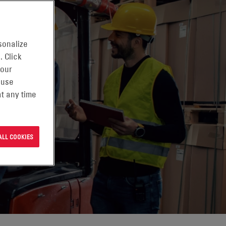
sonalize
. Click
 our
 use
t any time
ALL COOKIES