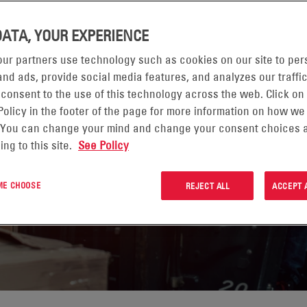
D
DATA, YOUR EXPERIENCE
ur partners use technology such as cookies on our site to per
nd ads, provide social media features, and analyzes our traffic
puede respoder a sus
 consent to the use of this technology across the web. Click on
Policy in the footer of the page for more information on how we
o datos reales de los
 You can change your mind and change your consent choices a
a aplicación de sus
ing to this site.
See Policy
 ME CHOOSE
REJECT ALL
ACCEPT 